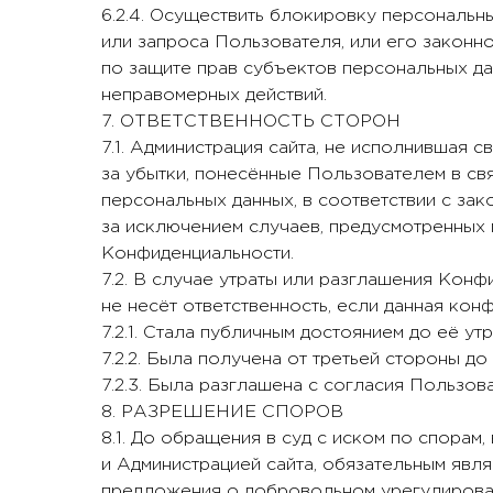
6.2.4. Осуществить блокировку персональн
или запроса Пользователя, или его законн
по защите прав субъектов персональных да
неправомерных действий.
7. ОТВЕТСТВЕННОСТЬ СТОРОН
7.1. Администрация сайта, не исполнившая с
за убытки, понесённые Пользователем в св
персональных данных, в соответствии с за
за исключением случаев, предусмотренных п.п
Конфиденциальности.
7.2. В случае утраты или разглашения Кон
не несёт ответственность, если данная кон
7.2.1. Стала публичным достоянием до её ут
7.2.2. Была получена от третьей стороны д
7.2.3. Была разглашена с согласия Пользова
8. РАЗРЕШЕНИЕ СПОРОВ
8.1. До обращения в суд с иском по спора
и Администрацией сайта, обязательным явл
предложения о добровольном урегулирован