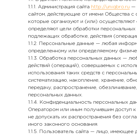
1.1.1. Администрация сайта
http://uniqbro.ru
— 
сайтом, действующие от имени Общества 
которые организуют и (или) осуществляют 
определяют цели обработки персональных д
подлежащих обработке, действия (операци
1.1.2. Персональные данные — любая инфор
определенному или определяемому физичес
1.1.3. Обработка персональных данных — лю
действий (операций), совершаемых с испол
использования таких средств с персональны
систематизацию, накопление, хранение, обн
передачу, распространение, обезличивание
персональных данных.
1.1.4. Конфиденциальность персональных д
Оператором или иным получившим доступ к
не допускать их распространения без согл
иного законного основания.
1.1.5. Пользователь сайта — лицо, имеющее 