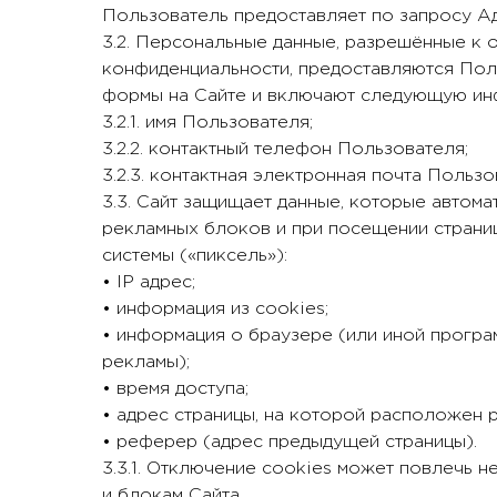
Пользователь предоставляет по запросу Ад
3.2. Персональные данные, разрешённые к 
конфиденциальности, предоставляются Пол
формы на Сайте и включают следующую ин
3.2.1. имя Пользователя;
3.2.2. контактный телефон Пользователя;
3.2.3. контактная электронная почта Пользо
3.3. Сайт защищает данные, которые автом
рекламных блоков и при посещении страниц
системы («пиксель»):
• IP адрес;
• информация из cookies;
• информация о браузере (или иной програ
рекламы);
• время доступа;
• адрес страницы, на которой расположен 
• реферер (адрес предыдущей страницы).
3.3.1. Отключение cookies может повлечь 
и блокам Сайта.