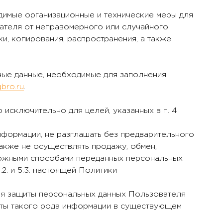
одимые организационные и технические меры для
ателя от неправомерного или случайного
ки, копирования, распространения, а также
ные данные, необходимые для заполнения
qbro.ru
.
 исключительно для целей, указанных в п. 4
нформации, не разглашать без предварительного
акже не осуществлять продажу, обмен,
можными способами переданных персональных
.2. и 5.3. настоящей Политики
ля защиты персональных данных Пользователя
иты такого рода информации в существующем