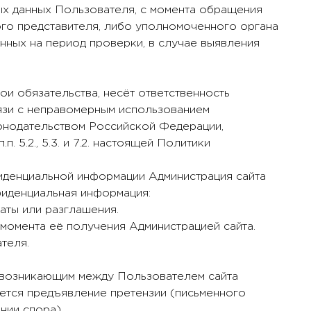
ых данных Пользователя, с момента обращения
ого представителя, либо уполномоченного органа
нных на период проверки, в случае выявления
вои обязательства, несёт ответственность
язи с неправомерным использованием
конодательством Российской Федерации,
. 5.2., 5.3. и 7.2. настоящей Политики
фиденциальной информации Администрация сайта
фиденциальная информация:
раты или разглашения.
о момента её получения Администрацией сайта.
теля.
м, возникающим между Пользователем сайта
яется предъявление претензии (письменного
ии спора).